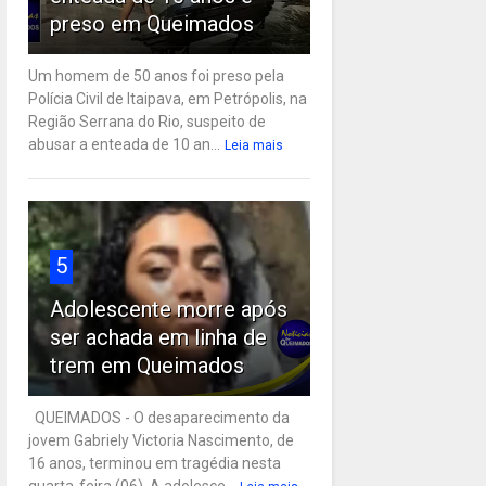
preso em Queimados
Um homem de 50 anos foi preso pela
Polícia Civil de Itaipava, em Petrópolis, na
Região Serrana do Rio, suspeito de
abusar a enteada de 10 an...
Leia mais
5
Adolescente morre após
ser achada em linha de
trem em Queimados
QUEIMADOS - O desaparecimento da
jovem Gabriely Victoria Nascimento, de
16 anos, terminou em tragédia nesta
quarta-feira (06). A adolesce...