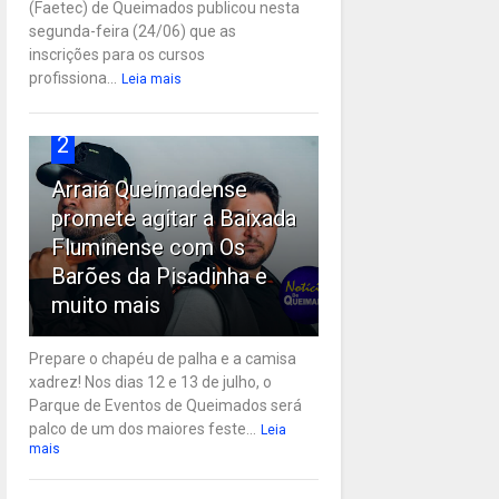
(Faetec) de Queimados publicou nesta
segunda-feira (24/06) que as
inscrições para os cursos
profissiona...
Leia mais
2
Arraiá Queimadense
promete agitar a Baixada
Fluminense com Os
Barões da Pisadinha e
muito mais
Prepare o chapéu de palha e a camisa
xadrez! Nos dias 12 e 13 de julho, o
Parque de Eventos de Queimados será
palco de um dos maiores feste...
Leia
mais