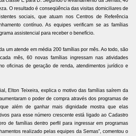
 da classe E para D. Segundo o levantamento da Semas, 40
za. O resultado é conseqüência das visitas domiciliares de
istentes sociais, que atuam nos Centros de Referência
nhamento contínuo. As equipes verificam se as famílias
rama assistencial para receber o benefício.
ada um atende em média 200 famílias por mês. Ao todo, são
cada mês, 60 novas famílias ingressam nas atividades
 oficinas de geração de renda, atendimentos jurídico e
al, Elton Teixeira, explica o motivo das famílias saírem da
s aumentaram o poder de compra através dos programas de
orque além de ganhar mais dignidade mostra que elas
ivos para esse número crescente está ligado ao Cadastro
ro de famílias dentro perfil para ingressar em programas
anhamentos realizado pelas equipes da Semas”, comentou o