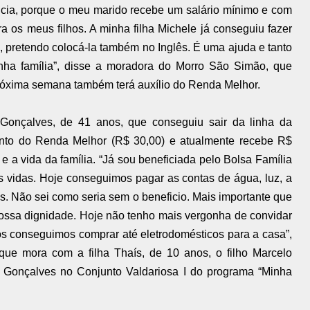
ncia, porque o meu marido recebe um salário mínimo e com
a os meus filhos. A minha filha Michele já conseguiu fazer
, pretendo colocá-la também no Inglês. É uma ajuda e tanto
ha família”, disse a moradora do Morro São Simão, que
próxima semana também terá auxílio do Renda Melhor.
Gonçalves, de 41 anos, que conseguiu sair da linha da
nto do Renda Melhor (R$ 30,00) e atualmente recebe R$
 a vida da família. “Já sou beneficiada pelo Bolsa Família
 vidas. Hoje conseguimos pagar as contas de água, luz, a
s. Não sei como seria sem o beneficio. Mais importante que
 nossa dignidade. Hoje não tenho mais vergonha de convidar
os conseguimos comprar até eletrodomésticos para a casa”,
ue mora com a filha Thaís, de 10 anos, o filho Marcelo
i Gonçalves no Conjunto Valdariosa I do programa “Minha