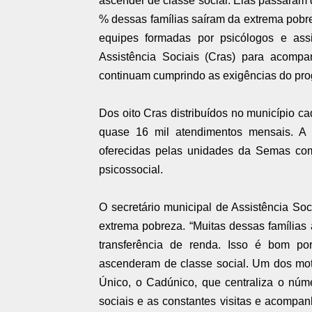
ascender de classe social. Elas passaram
% dessas famílias saíram da extrema pobre
equipes formadas por psicólogos e ass
Assistência Sociais (Cras) para acompa
continuam cumprindo as exigências do prog
Dos oito Cras distribuídos no município c
quase 16 mil atendimentos mensais. A 
oferecidas pelas unidades da Semas como
psicossocial.
O secretário municipal de Assistência Soci
extrema pobreza. “Muitas dessas família
transferência de renda. Isso é bom p
ascenderam de classe social. Um dos mot
Único, o Cadúnico, que centraliza o núme
sociais e as constantes visitas e acomp