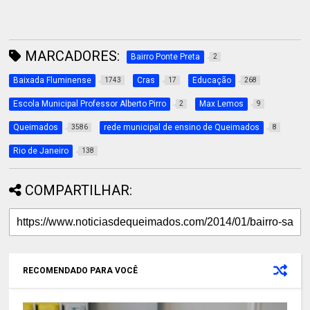
MARCADORES:
Bairro Ponte Preta
2
Baixada Fluminense
Cras
Educação
1743
17
268
Escola Municipal Professor Alberto Pirro
Max Lemos
2
9
Queimados
rede municipal de ensino de Queimados
3586
8
Rio de Janeiro
138
COMPARTILHAR:
RECOMENDADO PARA VOCÊ