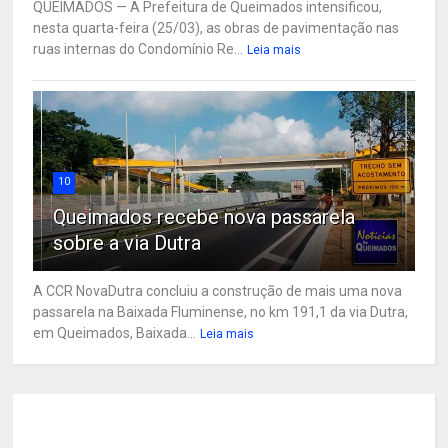
QUEIMADOS — A Prefeitura de Queimados intensificou,
nesta quarta-feira (25/03), as obras de pavimentação nas
ruas internas do Condomínio Re...
Leia mais
10
Queimados recebe nova passarela
sobre a via Dutra
A CCR NovaDutra concluiu a construção de mais uma nova
passarela na Baixada Fluminense, no km 191,1 da via Dutra,
em Queimados, Baixada...
Leia mais