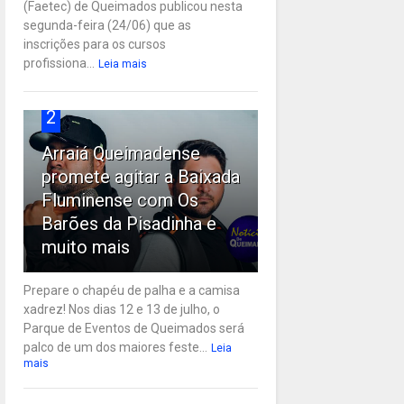
(Faetec) de Queimados publicou nesta
segunda-feira (24/06) que as
inscrições para os cursos
profissiona...
Leia mais
2
Arraiá Queimadense
promete agitar a Baixada
Fluminense com Os
Barões da Pisadinha e
muito mais
Prepare o chapéu de palha e a camisa
xadrez! Nos dias 12 e 13 de julho, o
Parque de Eventos de Queimados será
palco de um dos maiores feste...
Leia
mais