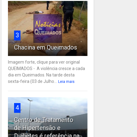
3
Chacina em Queimados
Imagem forte, clique para ver original
QUEIMADOS - A violência cresce a cada
dia em Queimados. Na tarde desta
sexta-feira (03 de Julho...
Leia mais
4
Centro de Tratamento
de Hipertensão e
Diabetes é referência na