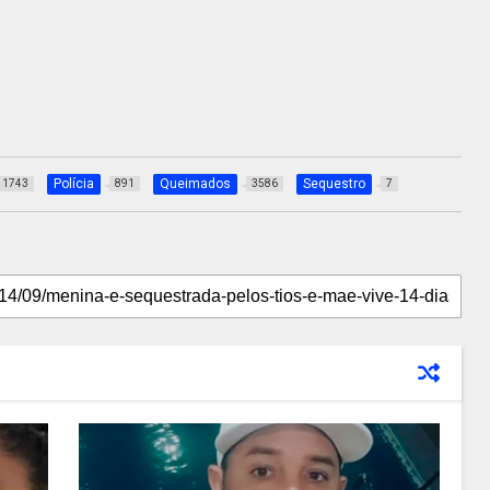
Polícia
Queimados
Sequestro
1743
891
3586
7