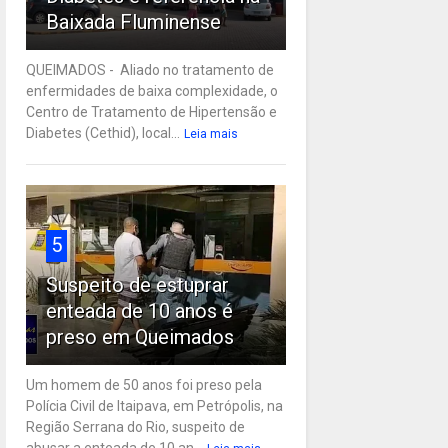
Baixada Fluminense
QUEIMADOS - Aliado no tratamento de
enfermidades de baixa complexidade, o
Centro de Tratamento de Hipertensão e
Diabetes (Cethid), local...
Leia mais
5
Suspeito de estuprar
enteada de 10 anos é
preso em Queimados
Um homem de 50 anos foi preso pela
Polícia Civil de Itaipava, em Petrópolis, na
Região Serrana do Rio, suspeito de
abusar a enteada de 10 an...