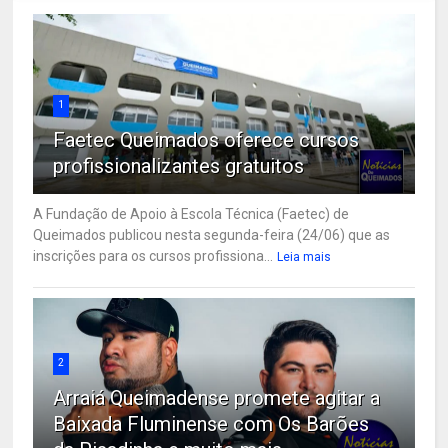
1
Faetec Queimados oferece cursos
profissionalizantes gratuitos
A Fundação de Apoio à Escola Técnica (Faetec) de
Queimados publicou nesta segunda-feira (24/06) que as
inscrições para os cursos profissiona...
Leia mais
2
Arraiá Queimadense promete agitar a
Baixada Fluminense com Os Barões