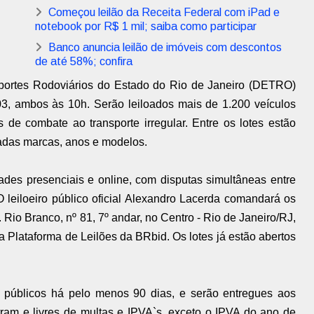
Começou leilão da Receita Federal com iPad e
notebook por R$ 1 mil; saiba como participar
Banco anuncia leilão de imóveis com descontos
de até 58%; confira
portes Rodoviários do Estado do Rio de Janeiro (DETRO)
03, ambos às 10h. Serão leiloados mais de 1.200 veículos
de combate ao transporte irregular. Entre os lotes estão
iadas marcas, anos e modelos.
des presenciais e online, com disputas simultâneas entre
O leiloeiro público oficial Alexandro Lacerda comandará os
 Rio Branco, nº 81, 7º andar, no Centro - Rio de Janeiro/RJ,
da Plataforma de Leilões da BRbid. Os lotes já estão abertos
 públicos há pelo menos 90 dias, e serão entregues aos
am e livres de multas e IPVA`s, exceto o IPVA do ano de