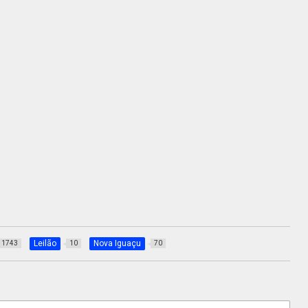
Leilão
Nova Iguaçu
1743
10
70