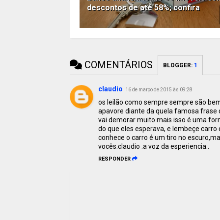
descontos de até 58%; confira
COMENTÁRIOS
BLOGGER
:
1
claudio
16 de março de 2015 às 09:28
os leilão como sempre sempre são bem 
apavore diante da quela famosa frase d
vai demorar muito.mais isso é uma for
do que eles esperava, e lembeçe carro
conhece o carro é um tiro no escuro,ma
vocês.claudio .a voz da esperiencia..
RESPONDER