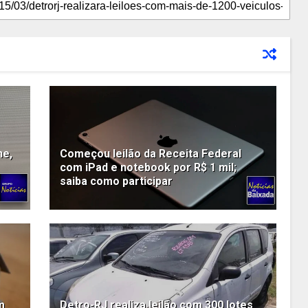
ne,
Começou leilão da Receita Federal
com iPad e notebook por R$ 1 mil;
saiba como participar
m
Detro-RJ realiza leilão com 300 lotes