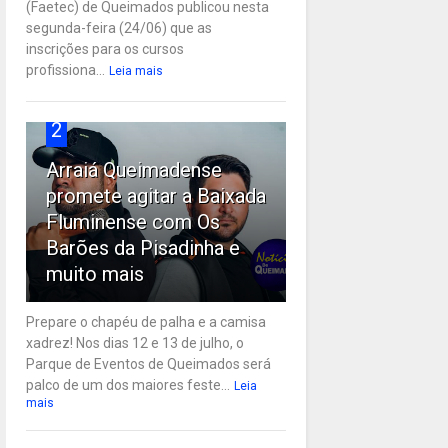
(Faetec) de Queimados publicou nesta
segunda-feira (24/06) que as
inscrições para os cursos
profissiona...
Leia mais
2
Arraiá Queimadense
promete agitar a Baixada
Fluminense com Os
Barões da Pisadinha e
muito mais
Prepare o chapéu de palha e a camisa
xadrez! Nos dias 12 e 13 de julho, o
Parque de Eventos de Queimados será
palco de um dos maiores feste...
Leia
mais