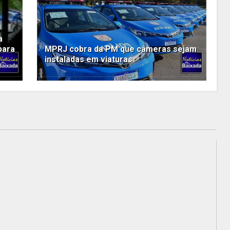
a
para
MPRJ cobra da PM que câmeras sejam
instaladas em viaturas