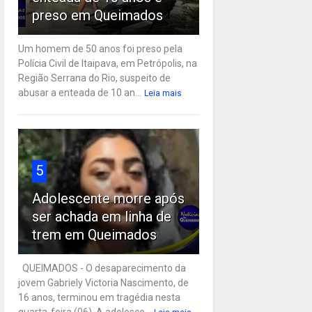
preso em Queimados
Um homem de 50 anos foi preso pela
Polícia Civil de Itaipava, em Petrópolis, na
Região Serrana do Rio, suspeito de
abusar a enteada de 10 an...
Leia mais
5
Adolescente morre após
ser achada em linha de
trem em Queimados
QUEIMADOS - O desaparecimento da
jovem Gabriely Victoria Nascimento, de
16 anos, terminou em tragédia nesta
quarta-feira (06). A adolesce...