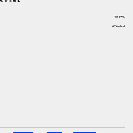
ou Miriam.
Via PMQ
09/07/2015