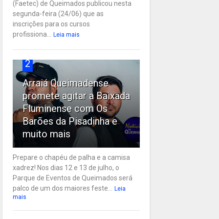
(Faetec) de Queimados publicou nesta
segunda-feira (24/06) que as
inscrições para os cursos
profissiona...
Leia mais
2
Arraiá Queimadense
promete agitar a Baixada
Fluminense com Os
Barões da Pisadinha e
muito mais
Prepare o chapéu de palha e a camisa
xadrez! Nos dias 12 e 13 de julho, o
Parque de Eventos de Queimados será
palco de um dos maiores feste...
Leia
mais