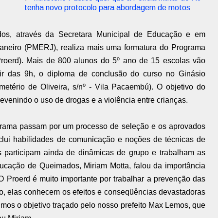
tenha novo protocolo para abordagem de motos
dos, através da Secretara Municipal de Educação e em
 Janeiro (PMERJ), realiza mais uma formatura do Programa
roerd). Mais de 800 alunos do 5º ano de 15 escolas vão
artir das 9h, o diploma de conclusão do curso no Ginásio
etério de Oliveira, s/nº - Vila Pacaembú). O objetivo do
revenindo o uso de drogas e a violência entre crianças.
rograma passam por um processo de seleção e os aprovados
clui habilidades de comunicação e noções de técnicas de
es participam ainda de dinâmicas de grupo e trabalham as
Educação de Queimados, Miriam Motta, falou da importância
“O Proerd é muito importante por trabalhar a prevenção das
o, elas conhecem os efeitos e conseqüências devastadoras
mos o objetivo traçado pelo nosso prefeito Max Lemos, que