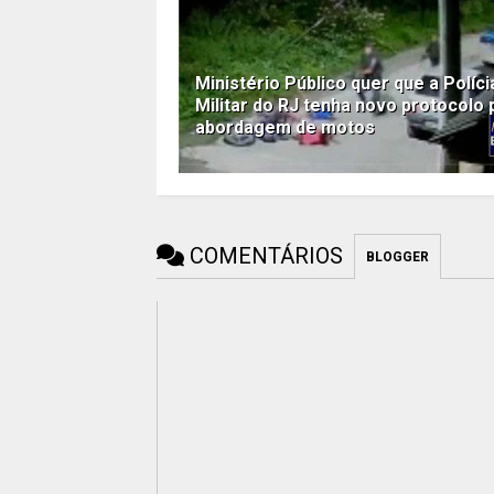
Ministério Público quer que a Políci
Militar do RJ tenha novo protocolo 
abordagem de motos
COMENTÁRIOS
BLOGGER