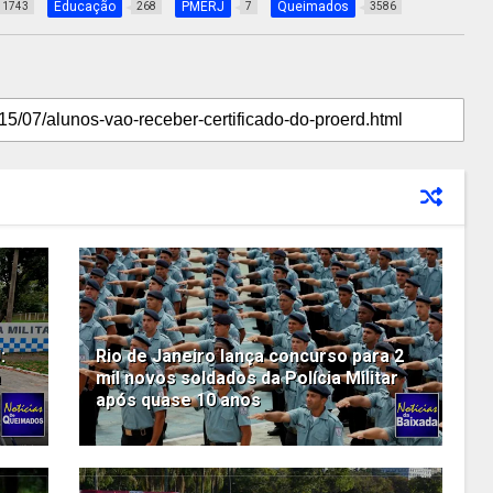
Educação
PMERJ
Queimados
1743
268
7
3586
:
Rio de Janeiro lança concurso para 2
a
mil novos soldados da Polícia Militar
após quase 10 anos