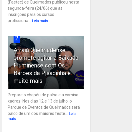
(Faetec) de Queimados publicou nesta
segunda-feira (24/06) que as
inscrições para os cursos
profissiona...
Leia mais
2
Arraiá Queimadense
promete agitar a Baixada
Fluminense com Os
Barões da Pisadinha e
muito mais
Prepare o chapéu de palha e a camisa
xadrez! Nos dias 12 e 13 de julho, o
Parque de Eventos de Queimados será
palco de um dos maiores feste...
Leia
mais