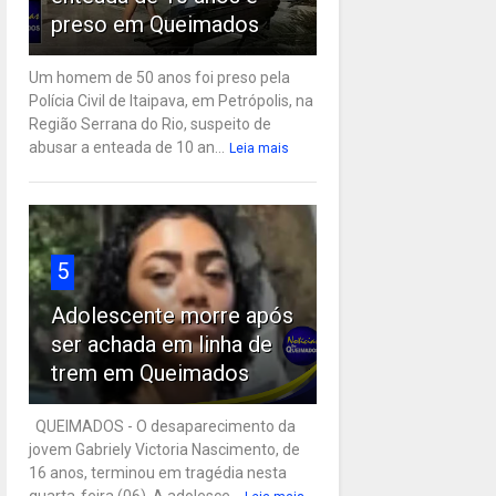
preso em Queimados
Um homem de 50 anos foi preso pela
Polícia Civil de Itaipava, em Petrópolis, na
Região Serrana do Rio, suspeito de
abusar a enteada de 10 an...
Leia mais
5
Adolescente morre após
ser achada em linha de
trem em Queimados
QUEIMADOS - O desaparecimento da
jovem Gabriely Victoria Nascimento, de
16 anos, terminou em tragédia nesta
quarta-feira (06). A adolesce...