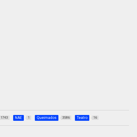
NAE
Queimados
Teatro
1743
1
3586
16