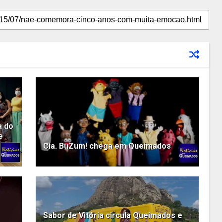
a do
e
Cia. BuZum! chega em Queimados
Sabor de Vitória circula Queimados e