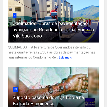
9
Queimados: Obras de pavimentação
avançam no Residencial Dona Ivone na
Vila São João
QUEIMADOS — A Prefeitura de Queimados intensificou,
nesta quarta-feira (25/03), as obras de pavimentação nas
ruas internas do Condomínio Re...
Leia mais
10
Suposto caso da doença Ebola na
Baixada Fluminense