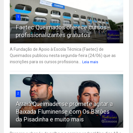
1
Faetec Queimados oferece cursos
profissionalizantes gratuitos
A Fundação de Apoio à Escola Técnica (Faetec) de
Queimados publicou nesta segunda-feira (24/06) que as
inscrições para os cursos profissiona...
Leia mais
2
Arraiá Queimadense promete agitar a
Baixada Fluminense com Os Barões
da Pisadinha e muito mais