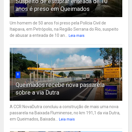
Suspeito de estuprar enteada de 10
anos é preso em Queimados
Um homem de 50 anos foi preso pela Polícia Civil de
Itaipava, em Petrópolis, na Região Serrana do Rio, suspeito
de abusar a enteada de 10 an...
Leia mais
8
Queimados recebe nova passarela
sobre a via Dutra
A CCR NovaDutra concluiu a construção de mais uma nova
passarela na Baixada Fluminense, no km 191,1 da via Dutra,
em Queimados, Baixada...
Leia mais