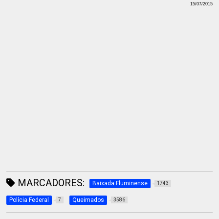
15/07/2015
MARCADORES:
Baixada Fluminense
1743
Polícia Federal
Queimados
7
3586