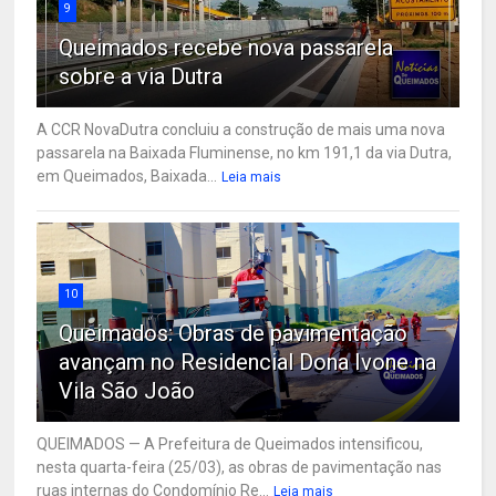
9
Queimados recebe nova passarela
sobre a via Dutra
A CCR NovaDutra concluiu a construção de mais uma nova
passarela na Baixada Fluminense, no km 191,1 da via Dutra,
em Queimados, Baixada...
Leia mais
10
Queimados: Obras de pavimentação
avançam no Residencial Dona Ivone na
Vila São João
QUEIMADOS — A Prefeitura de Queimados intensificou,
nesta quarta-feira (25/03), as obras de pavimentação nas
ruas internas do Condomínio Re...
Leia mais