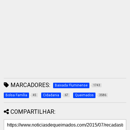
MARCADORES:
Baixada Fluminense
1743
Bolsa Família
Cidadania
Queimados
45
67
3586
COMPARTILHAR: