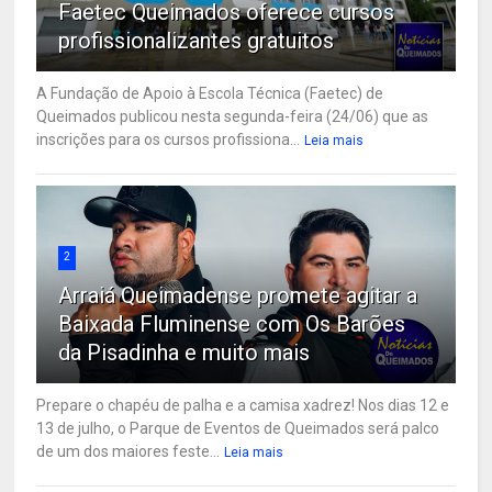
Faetec Queimados oferece cursos
profissionalizantes gratuitos
A Fundação de Apoio à Escola Técnica (Faetec) de
Queimados publicou nesta segunda-feira (24/06) que as
inscrições para os cursos profissiona...
Leia mais
2
Arraiá Queimadense promete agitar a
Baixada Fluminense com Os Barões
da Pisadinha e muito mais
Prepare o chapéu de palha e a camisa xadrez! Nos dias 12 e
13 de julho, o Parque de Eventos de Queimados será palco
de um dos maiores feste...
Leia mais