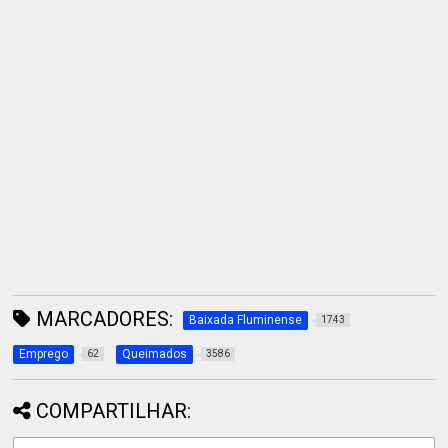
MARCADORES:
Baixada Fluminense
1743
Emprego
Queimados
62
3586
COMPARTILHAR: