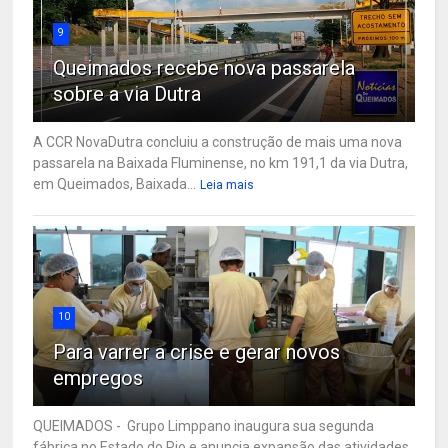
9
Queimados recebe nova passarela
sobre a via Dutra
A CCR NovaDutra concluiu a construção de mais uma nova
passarela na Baixada Fluminense, no km 191,1 da via Dutra,
em Queimados, Baixada...
Leia mais
10
Para varrer a crise e gerar novos
empregos
QUEIMADOS - Grupo Limppano inaugura sua segunda
fábrica no Estado do Rio e anuncia expansão das atividades