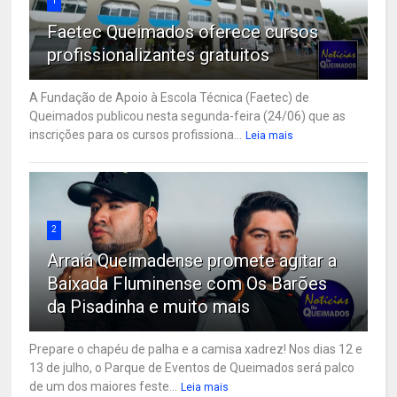
1
Faetec Queimados oferece cursos
profissionalizantes gratuitos
A Fundação de Apoio à Escola Técnica (Faetec) de
Queimados publicou nesta segunda-feira (24/06) que as
inscrições para os cursos profissiona...
Leia mais
2
Arraiá Queimadense promete agitar a
Baixada Fluminense com Os Barões
da Pisadinha e muito mais
Prepare o chapéu de palha e a camisa xadrez! Nos dias 12 e
13 de julho, o Parque de Eventos de Queimados será palco
de um dos maiores feste...
Leia mais