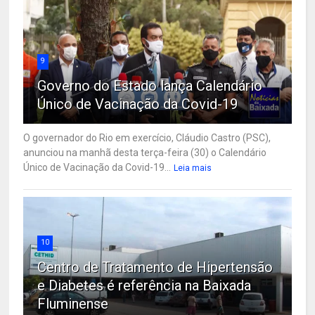
9
Governo do Estado lança Calendário
Único de Vacinação da Covid-19
O governador do Rio em exercício, Cláudio Castro (PSC),
anunciou na manhã desta terça-feira (30) o Calendário
Único de Vacinação da Covid-19...
Leia mais
10
Centro de Tratamento de Hipertensão
e Diabetes é referência na Baixada
Fluminense