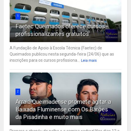
1
Faetec Queimados oferece cursos
profissionalizantes gratuitos
A Fundação de Apoio à Escola Técnica (Faetec) de
Queimados publicou nesta segunda-feira (24/06) que as
inscrições para os cursos profissiona...
Leia mais
2
Arraiá Queimadense promete agitar a
Baixada Fluminense com Os Barões
da Pisadinha e muito mais
Prepare o chapéu de palha e a camisa xadrez! Nos dias 12 e