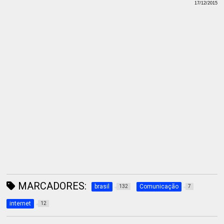
17/12/2015
MARCADORES:
brasil
Comunicação
132
7
internet
12