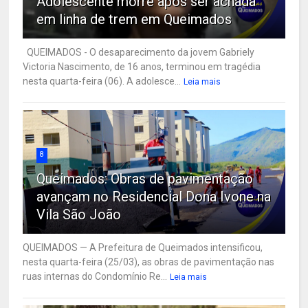
Adolescente morre após ser achada
em linha de trem em Queimados
QUEIMADOS - O desaparecimento da jovem Gabriely
Victoria Nascimento, de 16 anos, terminou em tragédia
nesta quarta-feira (06). A adolesce...
Leia mais
8
Queimados: Obras de pavimentação
avançam no Residencial Dona Ivone na
Vila São João
QUEIMADOS — A Prefeitura de Queimados intensificou,
nesta quarta-feira (25/03), as obras de pavimentação nas
ruas internas do Condomínio Re...
Leia mais