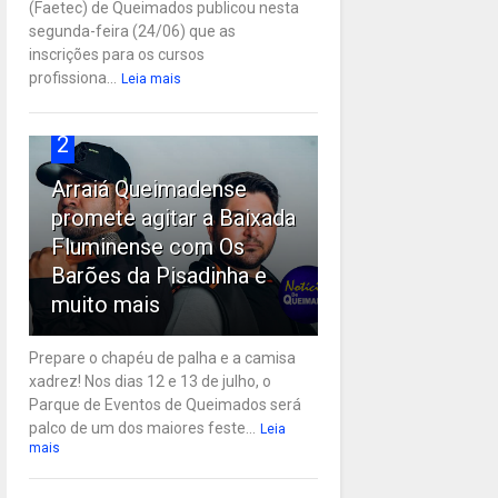
(Faetec) de Queimados publicou nesta
segunda-feira (24/06) que as
inscrições para os cursos
profissiona...
Leia mais
2
Arraiá Queimadense
promete agitar a Baixada
Fluminense com Os
Barões da Pisadinha e
muito mais
Prepare o chapéu de palha e a camisa
xadrez! Nos dias 12 e 13 de julho, o
Parque de Eventos de Queimados será
palco de um dos maiores feste...
Leia
mais