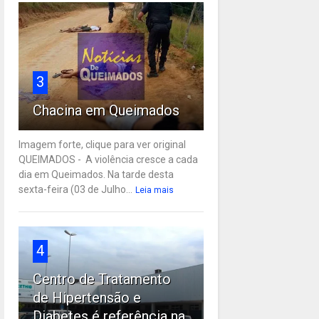
3
Chacina em Queimados
Imagem forte, clique para ver original
QUEIMADOS - A violência cresce a cada
dia em Queimados. Na tarde desta
sexta-feira (03 de Julho...
Leia mais
4
Centro de Tratamento
de Hipertensão e
Diabetes é referência na