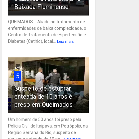
Baixada Fluminense
QUEIMADOS - Aliado no tratamento de
enfermidades de baixa complexidade, o
Centro de Tratamento de Hipertensão e
Diabetes (Cethid), local...
Leia mais
5
Suspeito de estuprar
enteada de 10 anos é
preso em Queimados
Um homem de 50 anos foi preso pela
Polícia Civil de Itaipava, em Petrópolis, na
Região Serrana do Rio, suspeito de
abusar a enteada de 10 an...