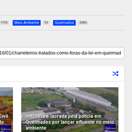
Meio Ambiente
Queimados
1743
93
3586
ivil
Indústria é lacrada pela polícia em
do
Queimados por lançar efluente no meio
ambiente