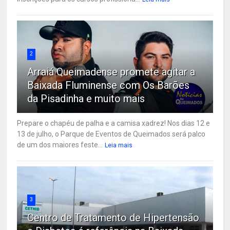
2
Arraiá Queimadense promete agitar a
Baixada Fluminense com Os Barões
da Pisadinha e muito mais
Prepare o chapéu de palha e a camisa xadrez! Nos dias 12 e
13 de julho, o Parque de Eventos de Queimados será palco
de um dos maiores feste...
Leia mais
3
Centro de Tratamento de Hipertensão