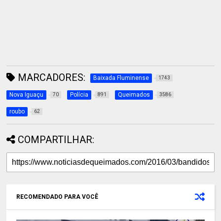
MARCADORES:
Baixada Fluminense
1743
Nova Iguaçu
Polícia
Queimados
70
891
3586
roubo
62
COMPARTILHAR:
RECOMENDADO PARA VOCÊ