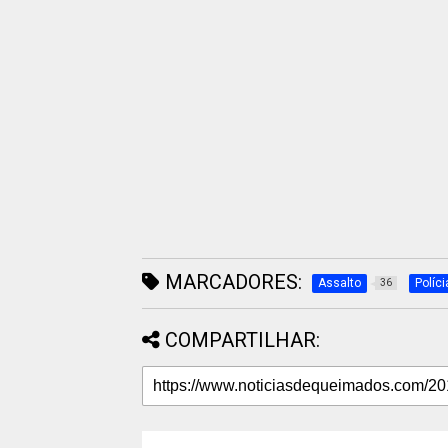
MARCADORES:
Assalto
Políci
36
COMPARTILHAR: