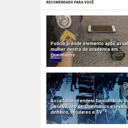
RECOMENDADO PARA VOCÊ
Polícia prende elemento após assal
mulher dentro de academia em
Queimados
Assaltantes rendem funcionários d
Casa&Vídeo de Queimados e levam
dinheiro, celulares e TV