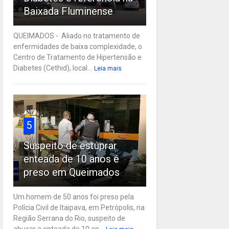
Baixada Fluminense
QUEIMADOS - Aliado no tratamento de
enfermidades de baixa complexidade, o
Centro de Tratamento de Hipertensão e
Diabetes (Cethid), local...
Leia mais
5
Suspeito de estuprar
enteada de 10 anos é
preso em Queimados
Um homem de 50 anos foi preso pela
Polícia Civil de Itaipava, em Petrópolis, na
Região Serrana do Rio, suspeito de
abusar a enteada de 10 an...