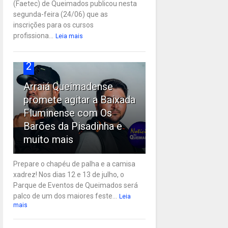
(Faetec) de Queimados publicou nesta
segunda-feira (24/06) que as
inscrições para os cursos
profissiona...
Leia mais
2
Arraiá Queimadense
promete agitar a Baixada
Fluminense com Os
Barões da Pisadinha e
muito mais
Prepare o chapéu de palha e a camisa
xadrez! Nos dias 12 e 13 de julho, o
Parque de Eventos de Queimados será
palco de um dos maiores feste...
Leia
mais