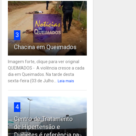
3
Chacina em Queimados
Imagem forte, clique para ver original
QUEIMADOS - A violência cresce a cada
dia em Queimados. Na tarde desta
sexta-feira (03 de Julho...
Leia mais
4
Centro de Tratamento
de Hipertensão e
Diabetes é referência na