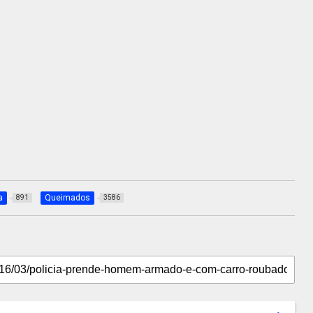
a
Queimados
891
3586