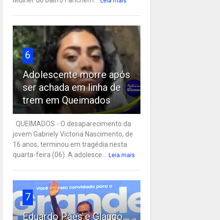
Leia mais
6
Adolescente morre após
ser achada em linha de
trem em Queimados
QUEIMADOS - O desaparecimento da
jovem Gabriely Victoria Nascimento, de
16 anos, terminou em tragédia nesta
quarta-feira (06). A adolesce...
Leia mais
7
Eduardo Paes e Glauco