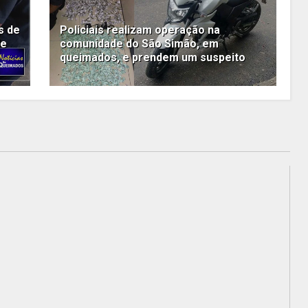
s de
Policiais realizam operação na
de
comunidade do São Simão, em
queimados, e prendem um suspeito