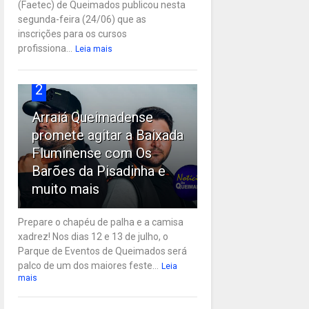
(Faetec) de Queimados publicou nesta
segunda-feira (24/06) que as
inscrições para os cursos
profissiona...
Leia mais
2
Arraiá Queimadense
promete agitar a Baixada
Fluminense com Os
Barões da Pisadinha e
muito mais
Prepare o chapéu de palha e a camisa
xadrez! Nos dias 12 e 13 de julho, o
Parque de Eventos de Queimados será
palco de um dos maiores feste...
Leia
mais