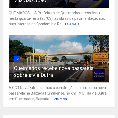
Vila São João
QUEIMADOS — A Prefeitura de Queimados intensificou,
nesta quarta-feira (25/03), as obras de pavimentação nas
ruas internas do Condomínio Re...
Leia mais
10
Queimados recebe nova passarela
sobre a via Dutra
A CCR NovaDutra concluiu a construção de mais uma nova
passarela na Baixada Fluminense, no km 191,1 da via Dutra,
em Queimados, Baixada...
Leia mais