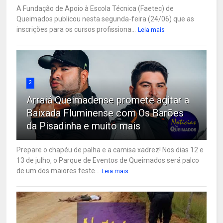
A Fundação de Apoio à Escola Técnica (Faetec) de
Queimados publicou nesta segunda-feira (24/06) que as
inscrições para os cursos profissiona...
Leia mais
2
Arraiá Queimadense promete agitar a
Baixada Fluminense com Os Barões
da Pisadinha e muito mais
Prepare o chapéu de palha e a camisa xadrez! Nos dias 12 e
13 de julho, o Parque de Eventos de Queimados será palco
de um dos maiores feste...
Leia mais