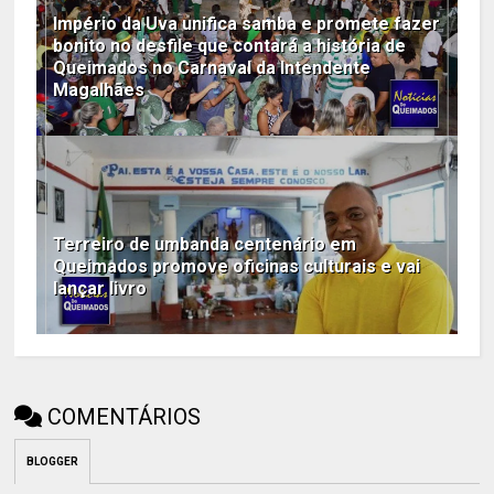
Império da Uva unifica samba e promete fazer
bonito no desfile que contará a história de
Queimados no Carnaval da Intendente
Magalhães
Terreiro de umbanda centenário em
Queimados promove oficinas culturais e vai
lançar livro
COMENTÁRIOS
BLOGGER