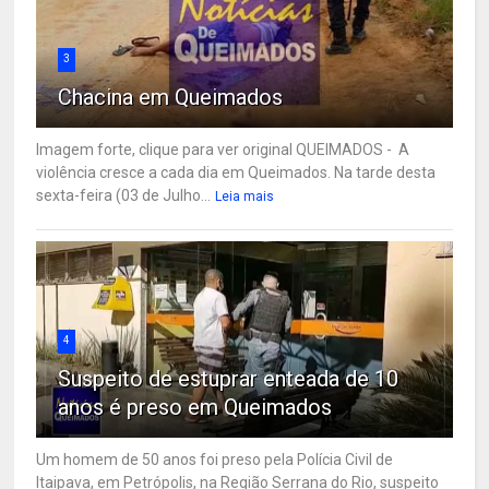
3
Chacina em Queimados
Imagem forte, clique para ver original QUEIMADOS - A
violência cresce a cada dia em Queimados. Na tarde desta
sexta-feira (03 de Julho...
Leia mais
4
Suspeito de estuprar enteada de 10
anos é preso em Queimados
Um homem de 50 anos foi preso pela Polícia Civil de
Itaipava, em Petrópolis, na Região Serrana do Rio, suspeito