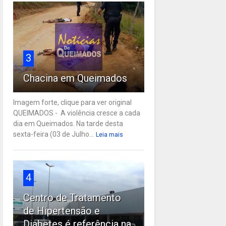
3
Chacina em Queimados
Imagem forte, clique para ver original
QUEIMADOS - A violência cresce a cada
dia em Queimados. Na tarde desta
sexta-feira (03 de Julho...
Leia mais
4
Centro de Tratamento
de Hipertensão e
Diabetes é referência na