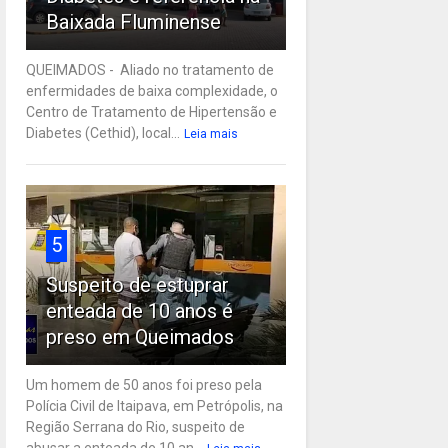
Baixada Fluminense
QUEIMADOS - Aliado no tratamento de
enfermidades de baixa complexidade, o
Centro de Tratamento de Hipertensão e
Diabetes (Cethid), local...
Leia mais
5
Suspeito de estuprar
enteada de 10 anos é
preso em Queimados
Um homem de 50 anos foi preso pela
Polícia Civil de Itaipava, em Petrópolis, na
Região Serrana do Rio, suspeito de
abusar a enteada de 10 an...