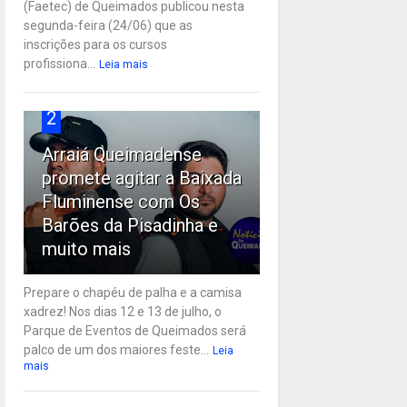
(Faetec) de Queimados publicou nesta
segunda-feira (24/06) que as
inscrições para os cursos
profissiona...
Leia mais
2
Arraiá Queimadense
promete agitar a Baixada
Fluminense com Os
Barões da Pisadinha e
muito mais
Prepare o chapéu de palha e a camisa
xadrez! Nos dias 12 e 13 de julho, o
Parque de Eventos de Queimados será
palco de um dos maiores feste...
Leia
mais