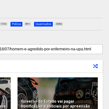
Polícia
Queimados
1743
891
3586
Governo do Estado vai pagar
asa
bonificação a policiais por apreensão