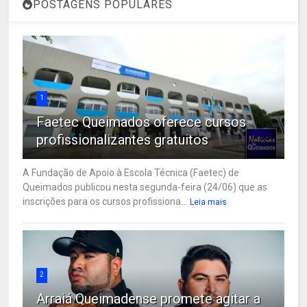
POSTAGENS POPULARES
1
Faetec Queimados oferece cursos
profissionalizantes gratuitos
A Fundação de Apoio à Escola Técnica (Faetec) de
Queimados publicou nesta segunda-feira (24/06) que as
inscrições para os cursos profissiona...
Leia mais
2
Arraiá Queimadense promete agitar a