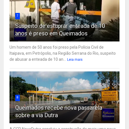
7
Suspeito de estuprar enteada de 10
anos é preso em Queimados
Um homem de 50 anos foi preso pela Polícia Civil de
Itaipava, em Petrópolis, na Região Serrana do Rio, suspeito
de abusar a enteada de 10 an...
Leia mais
8
Queimados recebe nova passarela
sobre a via Dutra
A CCR NovaDutra concluiu a construção de mais uma nova