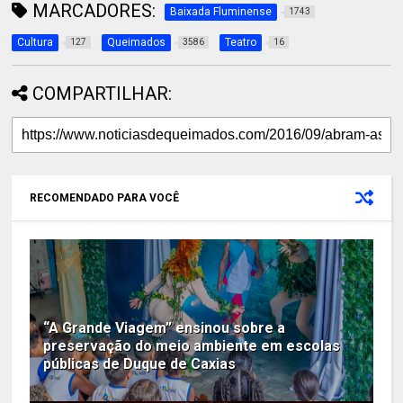
MARCADORES:
Baixada Fluminense
1743
Cultura
Queimados
Teatro
127
3586
16
COMPARTILHAR:
RECOMENDADO PARA VOCÊ
“A Grande Viagem” ensinou sobre a
preservação do meio ambiente em escolas
públicas de Duque de Caxias