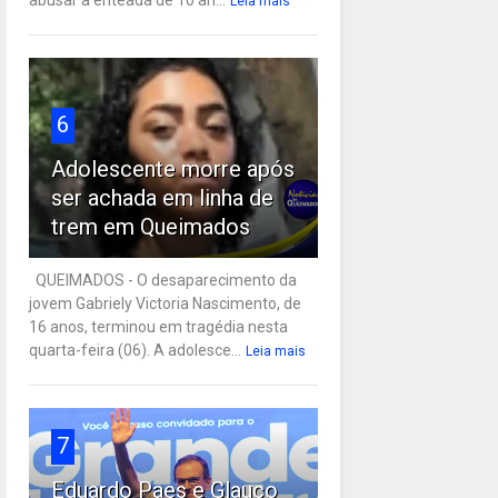
Leia mais
6
Adolescente morre após
ser achada em linha de
trem em Queimados
QUEIMADOS - O desaparecimento da
jovem Gabriely Victoria Nascimento, de
16 anos, terminou em tragédia nesta
quarta-feira (06). A adolesce...
Leia mais
7
Eduardo Paes e Glauco