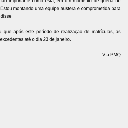
ea tão importante como esta, em um momento de queda de
il. Estou montando uma equipe austera e comprometida para
 disse.
 que após este período de realização de matrículas, as
excedentes até o dia 23 de janeiro.
Via PMQ