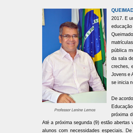
QUEIMAD
2017. E u
educação
Queimado
matrículas
pública m
da sala d
creches, 
Jovens e 
se inicia n
De acordo
Educação,
Professor Lenine Lemos
próxima d
Até a próxima segunda (9) estão abertas 
alunos com necessidades especiais. De