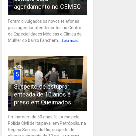
agendamento no CEMEQ
Foram divulgados os novos telefones
para agendar atendimentos no Centro
de Especialidades Médicas e Clínica da
Mulher do bairro Fanchem...
Leia mais
5
Suspeito de estuprar
enteada de 10 anos é
preso em Queimados
Um homem de 50 anos foi preso pela
Polícia Civil de Itaipava, em Petrópolis, na
Região Serrana do Rio, suspeito de
abusar a enteada de 10 an...