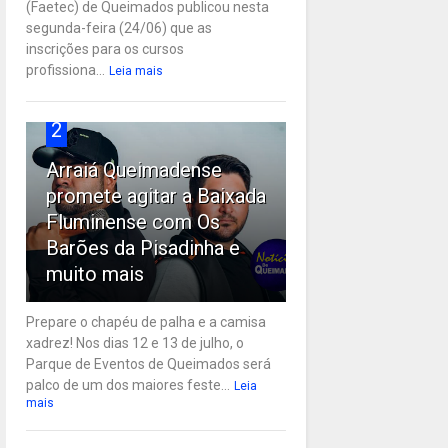
(Faetec) de Queimados publicou nesta
segunda-feira (24/06) que as
inscrições para os cursos
profissiona...
Leia mais
2
Arraiá Queimadense
promete agitar a Baixada
Fluminense com Os
Barões da Pisadinha e
muito mais
Prepare o chapéu de palha e a camisa
xadrez! Nos dias 12 e 13 de julho, o
Parque de Eventos de Queimados será
palco de um dos maiores feste...
Leia
mais