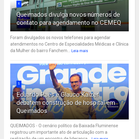
4
Queimados divulga novos números de
contato para agendamento no CEMEQ
Foram divulgados os novos telefones para agendar
atendimentos no Centro de Especialidades Médicas e Clínica
da Mulher do bairro Fanchem...
Leia mais
5
Eduardo Paes e Glauco Kaizer
debatem construção de hospital em
Queimados
QUEIMADOS - O cenário político da Baixada Fluminense
registrou um importante ato de articulação com a
realização de um encontro de liderança...
Leia mais