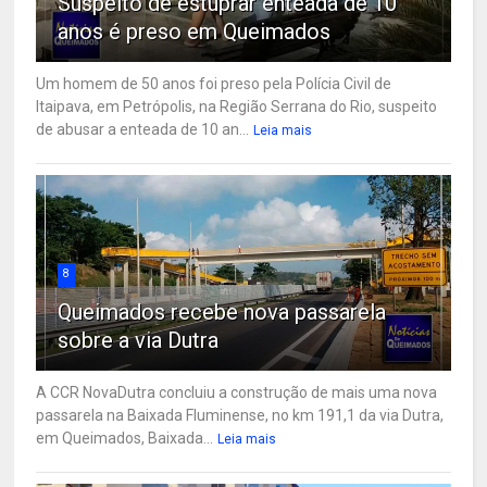
Suspeito de estuprar enteada de 10
anos é preso em Queimados
Um homem de 50 anos foi preso pela Polícia Civil de
Itaipava, em Petrópolis, na Região Serrana do Rio, suspeito
de abusar a enteada de 10 an...
Leia mais
8
Queimados recebe nova passarela
sobre a via Dutra
A CCR NovaDutra concluiu a construção de mais uma nova
passarela na Baixada Fluminense, no km 191,1 da via Dutra,
em Queimados, Baixada...
Leia mais