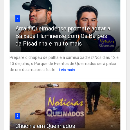
2
Arraiá Queimadense promete agitar a
Baixada Fluminense com Os Barões
da Pisadinha e muito mais
Prepare o chapéu de palha e a camisa xadrez! Nos dias 12 e
13 de julho, o Parque de Eventos de Queimados será palco
de um dos maiores feste...
Leia mais
3
Chacina em Queimados