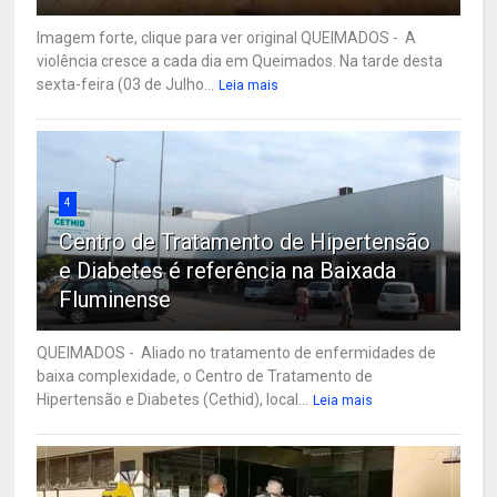
Imagem forte, clique para ver original QUEIMADOS - A
violência cresce a cada dia em Queimados. Na tarde desta
sexta-feira (03 de Julho...
Leia mais
4
Centro de Tratamento de Hipertensão
e Diabetes é referência na Baixada
Fluminense
QUEIMADOS - Aliado no tratamento de enfermidades de
baixa complexidade, o Centro de Tratamento de
Hipertensão e Diabetes (Cethid), local...
Leia mais