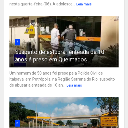
nesta quarta-feira (06). A adolesce...
Leia mais
7
Suspeito de estuprar enteada de 10
anos é preso em Queimados
Um homem de 50 anos foi preso pela Polícia Civil de
Itaipava, em Petrópolis, na Região Serrana do Rio, suspeito
de abusar a enteada de 10 an...
Leia mais
8