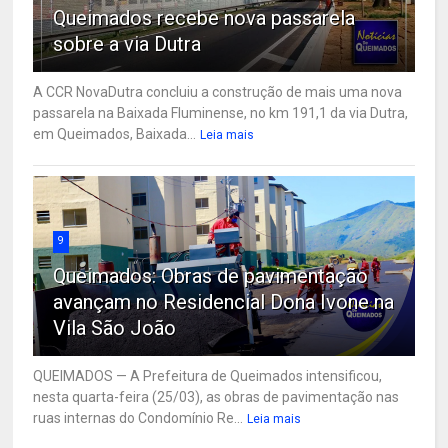
Queimados recebe nova passarela
sobre a via Dutra
A CCR NovaDutra concluiu a construção de mais uma nova
passarela na Baixada Fluminense, no km 191,1 da via Dutra,
em Queimados, Baixada...
Leia mais
9
Queimados: Obras de pavimentação
avançam no Residencial Dona Ivone na
Vila São João
QUEIMADOS — A Prefeitura de Queimados intensificou,
nesta quarta-feira (25/03), as obras de pavimentação nas
ruas internas do Condomínio Re...
Leia mais