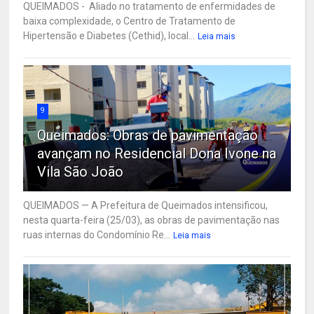
QUEIMADOS - Aliado no tratamento de enfermidades de
baixa complexidade, o Centro de Tratamento de
Hipertensão e Diabetes (Cethid), local...
Leia mais
9
Queimados: Obras de pavimentação
avançam no Residencial Dona Ivone na
Vila São João
QUEIMADOS — A Prefeitura de Queimados intensificou,
nesta quarta-feira (25/03), as obras de pavimentação nas
ruas internas do Condomínio Re...
Leia mais