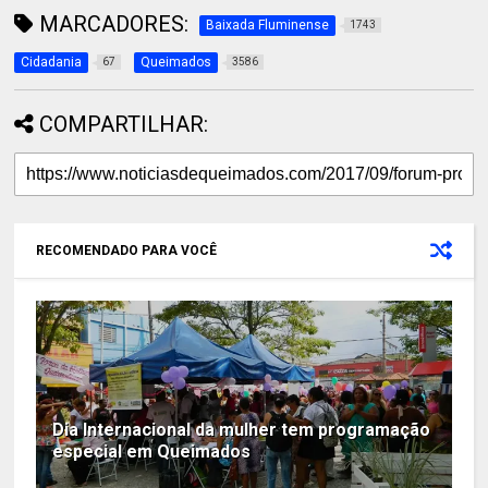
MARCADORES:
Baixada Fluminense
1743
Cidadania
Queimados
67
3586
COMPARTILHAR:
RECOMENDADO PARA VOCÊ
Dia Internacional da mulher tem programação
especial em Queimados