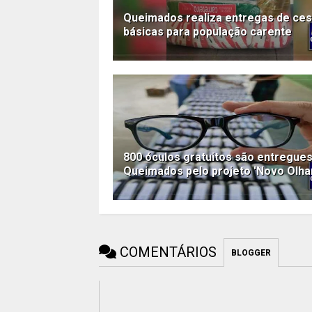
Queimados realiza entregas de ces
básicas para população carente
800 óculos gratuitos são entregue
Queimados pelo projeto 'Novo Olha
COMENTÁRIOS
BLOGGER