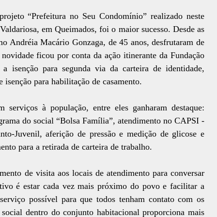
projeto “Prefeitura no Seu Condomínio” realizado neste
 Valdariosa, em Queimados, foi o maior sucesso. Desde as
mo Andréia Macário Gonzaga, de 45 anos, desfrutaram de
A novidade ficou por conta da ação itinerante da Fundação
a isenção para segunda via da carteira de identidade,
 e isenção para habilitação de casamento.
am serviços à população, entre eles ganharam destaque:
ograma do social “Bolsa Família”, atendimento no CAPSI -
nto-Juvenil, aferição de pressão e medição de glicose e
to para a retirada de carteira de trabalho.
mento de visita aos locais de atendimento para conversar
ivo é estar cada vez mais próximo do povo e facilitar a
serviço possível para que todos tenham contato com os
social dentro do conjunto habitacional proporciona mais