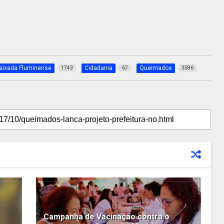
aixada Fluminense
Cidadania
Queimados
1743
67
3586
Campanha de Vacinação contra o