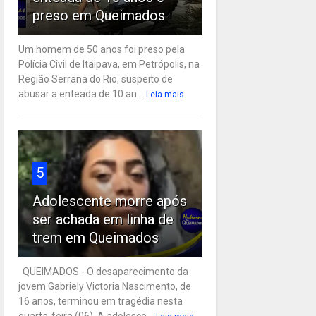
preso em Queimados
Um homem de 50 anos foi preso pela
Polícia Civil de Itaipava, em Petrópolis, na
Região Serrana do Rio, suspeito de
abusar a enteada de 10 an...
Leia mais
5
Adolescente morre após
ser achada em linha de
trem em Queimados
QUEIMADOS - O desaparecimento da
jovem Gabriely Victoria Nascimento, de
16 anos, terminou em tragédia nesta
quarta-feira (06). A adolesce...