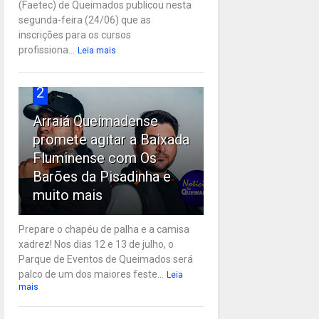
(Faetec) de Queimados publicou nesta
segunda-feira (24/06) que as
inscrições para os cursos
profissiona...
Leia mais
2
Arraiá Queimadense
promete agitar a Baixada
Fluminense com Os
Barões da Pisadinha e
muito mais
Prepare o chapéu de palha e a camisa
xadrez! Nos dias 12 e 13 de julho, o
Parque de Eventos de Queimados será
palco de um dos maiores feste...
Leia
mais