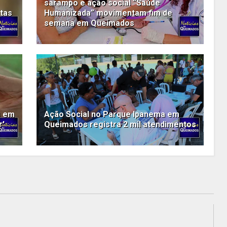
sarampo e ação social “Saúde
tas
Humanizada” movimentam fim de
semana em Queimados
s em
Ação Social no Parque Ipanema em
r'
Queimados registra 2 mil atendimentos