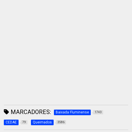
MARCADORES:
Baixada Fluminense
1743
CEDAE
Queimados
79
3586