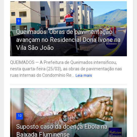
9
Queimados: Obras de pavimentação
avançam no Residencial Dona Ivone na
Vila São João
QUEIMADOS — A Prefeitura de Queimados intensificou,
nesta quarta-feira (25/03), as obras de pavimentação nas
ruas internas do Condomínio Re...
Leia mais
10
Suposto caso da doença Ebola na
Baixada Fluminense