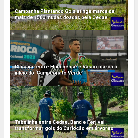
Campanha Plantando Gols atinge marca de
mais de 1500 mudas doadas pela Cedae
Clássico entre Fluminense e Vasco marca o
início do ‘Campeonato Verde’
Tabelinha entre Cedae, Band e Ferj vai
transformar gols do Cariocão em árvores