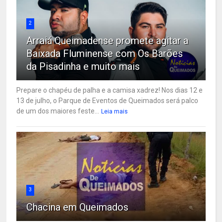
2
Arraiá Queimadense promete agitar a
Baixada Fluminense com Os Barões
da Pisadinha e muito mais
Prepare o chapéu de palha e a camisa xadrez! Nos dias 12 e
13 de julho, o Parque de Eventos de Queimados será palco
de um dos maiores feste...
Leia mais
3
Chacina em Queimados