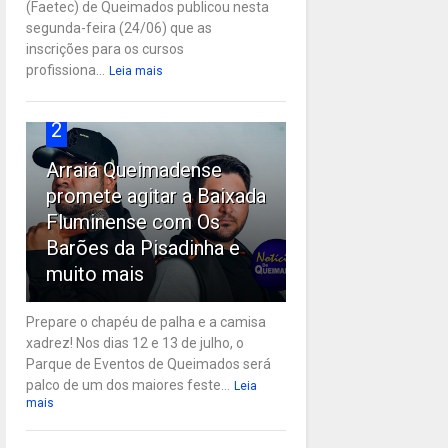
(Faetec) de Queimados publicou nesta
segunda-feira (24/06) que as
inscrições para os cursos
profissiona...
Leia mais
2
Arraiá Queimadense
promete agitar a Baixada
Fluminense com Os
Barões da Pisadinha e
muito mais
Prepare o chapéu de palha e a camisa
xadrez! Nos dias 12 e 13 de julho, o
Parque de Eventos de Queimados será
palco de um dos maiores feste...
Leia
mais