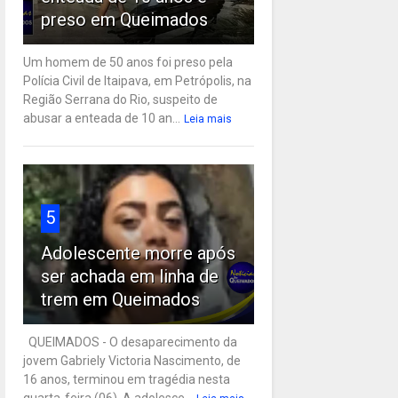
preso em Queimados
Um homem de 50 anos foi preso pela
Polícia Civil de Itaipava, em Petrópolis, na
Região Serrana do Rio, suspeito de
abusar a enteada de 10 an...
Leia mais
5
Adolescente morre após
ser achada em linha de
trem em Queimados
QUEIMADOS - O desaparecimento da
jovem Gabriely Victoria Nascimento, de
16 anos, terminou em tragédia nesta
quarta-feira (06). A adolesce...