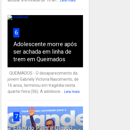
Leia mais
6
Adolescente morre após
ser achada em linha de
trem em Queimados
QUEIMADOS - O desaparecimento da
jovem Gabriely Victoria Nascimento, de
16 anos, terminou em tragédia nesta
quarta-feira (06). A adolesce...
Leia mais
7
Eduardo Paes e Glauco