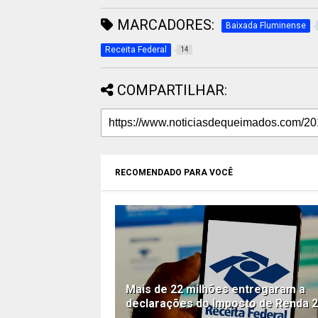
MARCADORES:
Baixada Fluminense
Receita Federal
14
COMPARTILHAR:
RECOMENDADO PARA VOCÊ
Mais de 22 milhões entregaram a
declarações do Imposto de Renda 