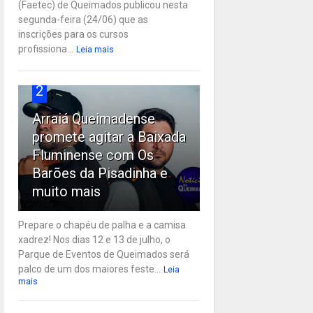
(Faetec) de Queimados publicou nesta
segunda-feira (24/06) que as
inscrições para os cursos
profissiona...
Leia mais
2
Arraiá Queimadense
promete agitar a Baixada
Fluminense com Os
Barões da Pisadinha e
muito mais
Prepare o chapéu de palha e a camisa
xadrez! Nos dias 12 e 13 de julho, o
Parque de Eventos de Queimados será
palco de um dos maiores feste...
Leia
mais