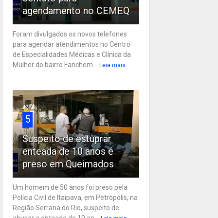
agendamento no CEMEQ
Foram divulgados os novos telefones
para agendar atendimentos no Centro
de Especialidades Médicas e Clínica da
Mulher do bairro Fanchem...
Leia mais
5
Suspeito de estuprar
enteada de 10 anos é
preso em Queimados
Um homem de 50 anos foi preso pela
Polícia Civil de Itaipava, em Petrópolis, na
Região Serrana do Rio, suspeito de
abusar a enteada de 10 an...