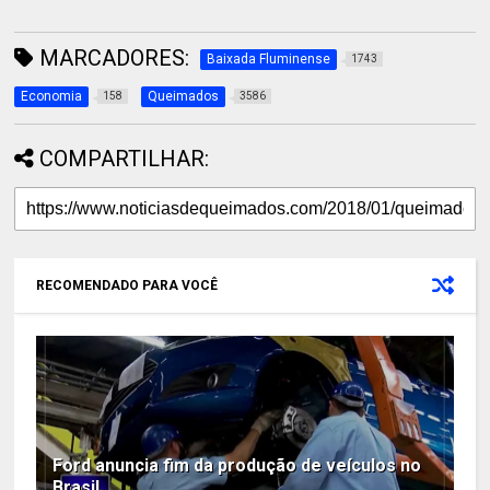
MARCADORES:
Baixada Fluminense
1743
Economia
Queimados
158
3586
COMPARTILHAR:
RECOMENDADO PARA VOCÊ
Ford anuncia fim da produção de veículos no
Brasil