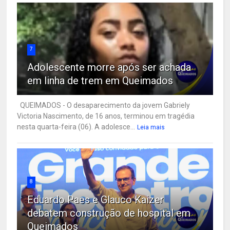
7
Adolescente morre após ser achada
em linha de trem em Queimados
QUEIMADOS - O desaparecimento da jovem Gabriely
Victoria Nascimento, de 16 anos, terminou em tragédia
nesta quarta-feira (06). A adolesce...
Leia mais
8
Eduardo Paes e Glauco Kaizer
debatem construção de hospital em
Queimados