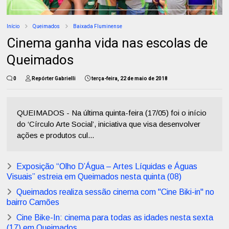
Início
Queimados
Baixada Fluminense
Cinema ganha vida nas escolas de
Queimados
0
Repórter Gabrielli
terça-feira, 22 de maio de 2018
QUEIMADOS - Na última quinta-feira (17/05) foi o início
do ‘Círculo Arte Social’, iniciativa que visa desenvolver
ações e produtos cul...
Exposição “Olho D’Água – Artes Líquidas e Águas
Visuais” estreia em Queimados nesta quinta (08)
Queimados realiza sessão cinema com "Cine Biki-in" no
bairro Camões
Cine Bike-In: cinema para todas as idades nesta sexta
(17) em Queimados