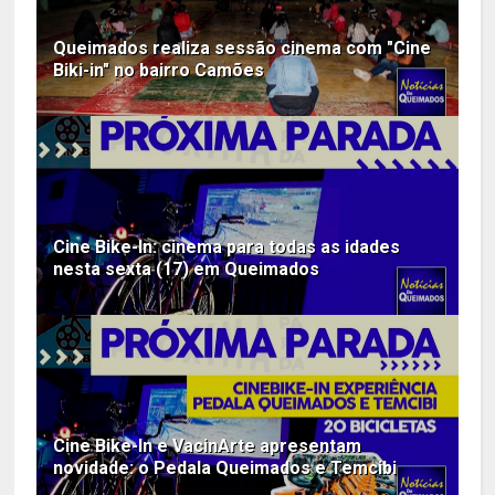
Queimados realiza sessão cinema com "Cine
Biki-in" no bairro Camões
Cine Bike-In: cinema para todas as idades
nesta sexta (17) em Queimados
Cine Bike-In e VacinArte apresentam
novidade: o Pedala Queimados e Temcibi