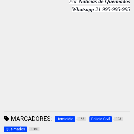
Por
Notícias de Queimados
Whatsapp
21 995-995-995
MARCADORES:
Homicídio
Polícia Civil
185
103
Queimados
3586