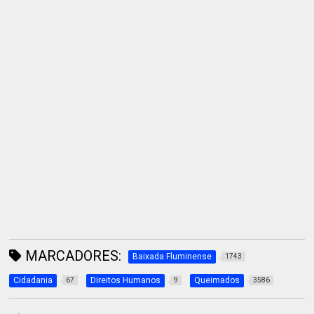
MARCADORES:
Baixada Fluminense
1743
Cidadania
Direitos Humanos
Queimados
67
9
3586