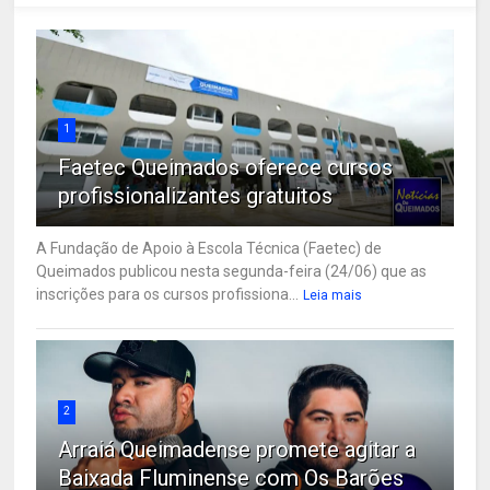
1
Faetec Queimados oferece cursos
profissionalizantes gratuitos
A Fundação de Apoio à Escola Técnica (Faetec) de
Queimados publicou nesta segunda-feira (24/06) que as
inscrições para os cursos profissiona...
Leia mais
2
Arraiá Queimadense promete agitar a
Baixada Fluminense com Os Barões