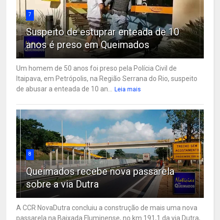
7
Suspeito de estuprar enteada de 10
anos é preso em Queimados
Um homem de 50 anos foi preso pela Polícia Civil de
Itaipava, em Petrópolis, na Região Serrana do Rio, suspeito
de abusar a enteada de 10 an...
Leia mais
8
Queimados recebe nova passarela
sobre a via Dutra
A CCR NovaDutra concluiu a construção de mais uma nova
passarela na Baixada Fluminense, no km 191,1 da via Dutra,