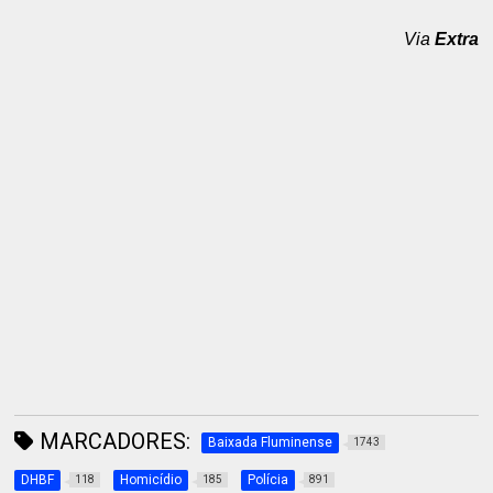
Via
Extra
MARCADORES:
Baixada Fluminense
1743
DHBF
Homicídio
Polícia
118
185
891