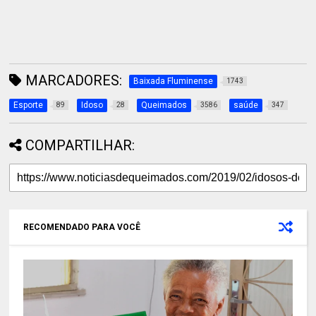
MARCADORES:
Baixada Fluminense
1743
Esporte
Idoso
Queimados
saúde
89
28
3586
347
COMPARTILHAR:
RECOMENDADO PARA VOCÊ