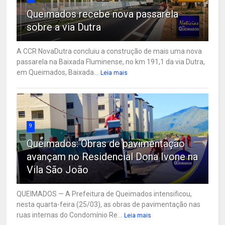
Queimados recebe nova passarela
sobre a via Dutra
A CCR NovaDutra concluiu a construção de mais uma nova
passarela na Baixada Fluminense, no km 191,1 da via Dutra,
em Queimados, Baixada...
Leia mais
9
Queimados: Obras de pavimentação
avançam no Residencial Dona Ivone na
Vila São João
QUEIMADOS — A Prefeitura de Queimados intensificou,
nesta quarta-feira (25/03), as obras de pavimentação nas
ruas internas do Condomínio Re...
Leia mais