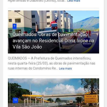
Hipertensão e Diabetes (Cethid), local...
Leia mais
9
Queimados: Obras de pavimentação
avançam no Residencial Dona Ivone na
Vila São João
QUEIMADOS — A Prefeitura de Queimados intensificou,
nesta quarta-feira (25/03), as obras de pavimentação nas
ruas internas do Condomínio Re...
Leia mais
10