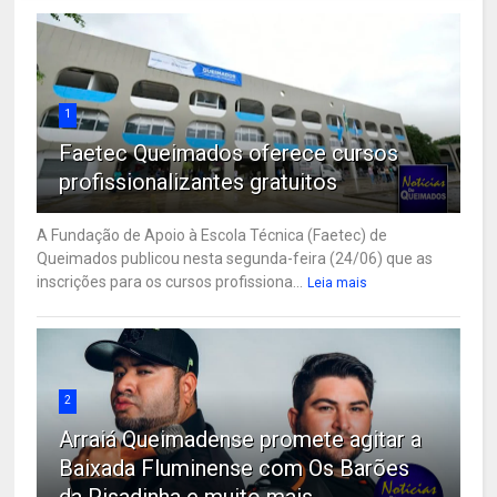
1
Faetec Queimados oferece cursos
profissionalizantes gratuitos
A Fundação de Apoio à Escola Técnica (Faetec) de
Queimados publicou nesta segunda-feira (24/06) que as
inscrições para os cursos profissiona...
Leia mais
2
Arraiá Queimadense promete agitar a
Baixada Fluminense com Os Barões