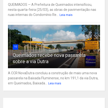
QUEIMADOS — A Prefeitura de Queimados intensificou,
nesta quarta-feira (25/03), as obras de pavimentação nas
ruas internas do Condomínio Re...
Leia mais
10
Queimados recebe nova passarela
sobre a via Dutra
A CCR NovaDutra concluiu a construção de mais uma nova
passarela na Baixada Fluminense, no km 191,1 da via Dutra,
em Queimados, Baixada...
Leia mais