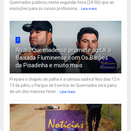
Queimados publicou nesta segunda-feira (24/06) que as
inscrições para os cursos profissiona...
Leia mais
2
Arraiá Queimadense promete agitar a
Baixada Fluminense com Os Barões
da Pisadinha e muito mais
Prepare o chapéu de palha e a camisa xadrez! Nos dias 12 e
13 de julho, o Parque de Eventos de Queimados será palco
de um dos maiores feste...
Leia mais