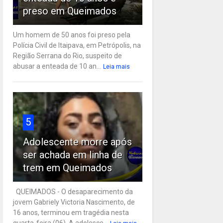
preso em Queimados
Um homem de 50 anos foi preso pela
Polícia Civil de Itaipava, em Petrópolis, na
Região Serrana do Rio, suspeito de
abusar a enteada de 10 an...
Leia mais
5
Adolescente morre após
ser achada em linha de
trem em Queimados
QUEIMADOS - O desaparecimento da
jovem Gabriely Victoria Nascimento, de
16 anos, terminou em tragédia nesta
quarta-feira (06). A adolesce...