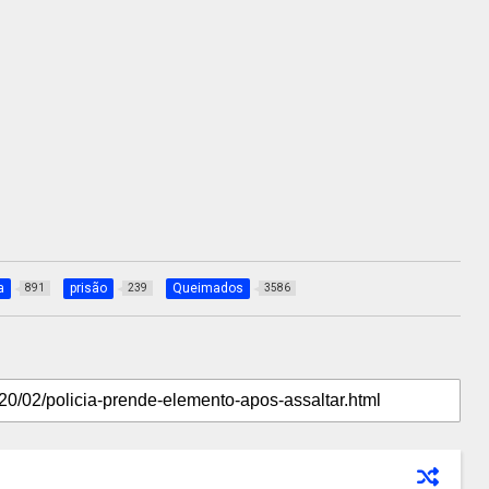
a
prisão
Queimados
891
239
3586