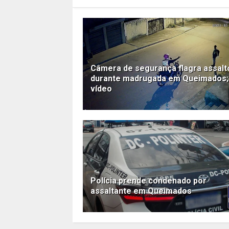
Câmera de segurança flagra assalt
durante madrugada em Queimados;
vídeo
Polícia prende condenado por
assaltante em Queimados