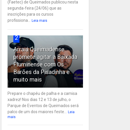
(Faetec) de Queimados publicou nesta
segunda-feira (24/06) que as
inscrições para os cursos
profissiona...
Leia mais
2
Arraiá Queimadense
promete agitar a Baixada
Fluminense com Os
Barões da Pisadinha e
muito mais
Prepare o chapéu de palha e a camisa
xadrez! Nos dias 12 e 13 de julho, o
Parque de Eventos de Queimados será
palco de um dos maiores feste...
Leia
mais