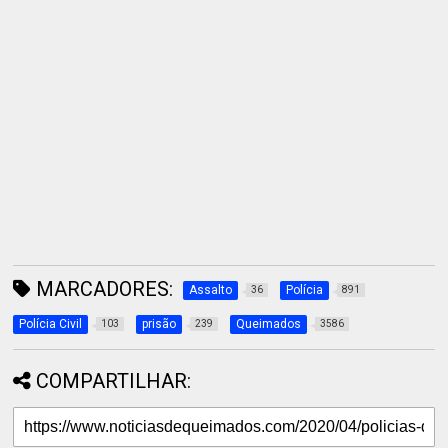
MARCADORES:
Assalto
Polícia
36
891
Polícia Civil
prisão
Queimados
103
239
3586
COMPARTILHAR: