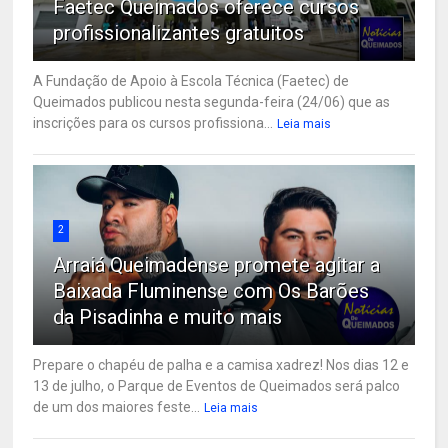
Faetec Queimados oferece cursos
profissionalizantes gratuitos
A Fundação de Apoio à Escola Técnica (Faetec) de
Queimados publicou nesta segunda-feira (24/06) que as
inscrições para os cursos profissiona...
Leia mais
2
Arraiá Queimadense promete agitar a
Baixada Fluminense com Os Barões
da Pisadinha e muito mais
Prepare o chapéu de palha e a camisa xadrez! Nos dias 12 e
13 de julho, o Parque de Eventos de Queimados será palco
de um dos maiores feste...
Leia mais