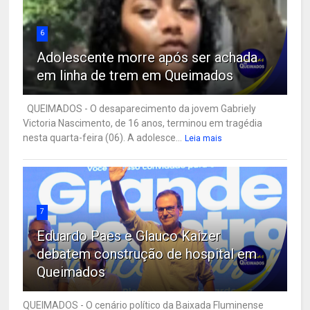
6
Adolescente morre após ser achada
em linha de trem em Queimados
QUEIMADOS - O desaparecimento da jovem Gabriely
Victoria Nascimento, de 16 anos, terminou em tragédia
nesta quarta-feira (06). A adolesce...
Leia mais
7
Eduardo Paes e Glauco Kaizer
debatem construção de hospital em
Queimados
QUEIMADOS - O cenário político da Baixada Fluminense