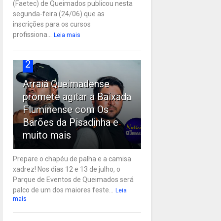
(Faetec) de Queimados publicou nesta
segunda-feira (24/06) que as
inscrições para os cursos
profissiona...
Leia mais
2
Arraiá Queimadense
promete agitar a Baixada
Fluminense com Os
Barões da Pisadinha e
muito mais
Prepare o chapéu de palha e a camisa
xadrez! Nos dias 12 e 13 de julho, o
Parque de Eventos de Queimados será
palco de um dos maiores feste...
Leia
mais