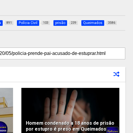
a
Polícia Civil
prisão
Queimados
891
103
239
3586
Homem condenado a 18 anos de prisão
por estupro é preso em Queimados