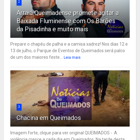
2
Arraiá Queimadense promete agitar a
Baixada Fluminense com Os Barões
da Pisadinha e muito mais
Prepare o chapéu de palha e a camisa xadrez! Nos dias 12 e
13 de julho, o Parque de Eventos de Queimados será palco
de um dos maiores feste...
Leia mais
3
Chacina em Queimados
Imagem forte, clique para ver original QUEIMADOS - A
violência cresce a cada dia em Queimados. Na tarde desta