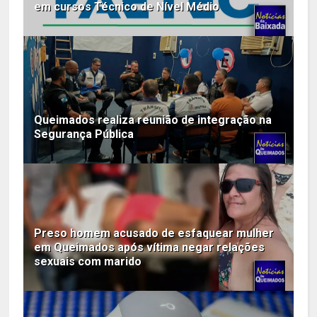
em cursos Técnico de Nível Médio
Queimados realiza reunião de integração na
Segurança Pública
Preso homem acusado de esfaquear mulher
em Queimados após vítima negar relações
sexuais com marido