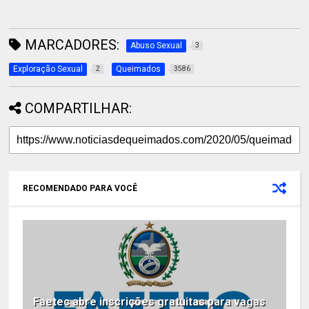
MARCADORES:
Abuso Sexual
3
Exploração Sexual
Queimados
2
3586
COMPARTILHAR:
RECOMENDADO PARA VOCÊ
Faetec abre inscrições gratuitas para vagas