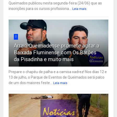
Queimados publicou nesta segunda-feira (24/06) que as
inscrições para os cursos profissiona...
Leia mais
2
Arraiá Queimadense promete agitar a
Baixada Fluminense com Os Barões
da Pisadinha e muito mais
Prepare o chapéu de palha e a camisa xadrez! Nos dias 12 e
13 de julho, o Parque de Eventos de Queimados será palco
de um dos maiores feste...
Leia mais