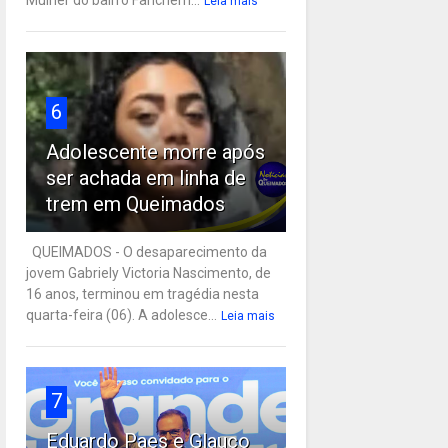
Leia mais
6
Adolescente morre após
ser achada em linha de
trem em Queimados
QUEIMADOS - O desaparecimento da
jovem Gabriely Victoria Nascimento, de
16 anos, terminou em tragédia nesta
quarta-feira (06). A adolesce...
Leia mais
7
Eduardo Paes e Glauco