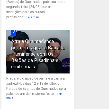
(Faetec) de Queimados publicou nesta
segunda-feira (24/06) que as
inscrições para os cursos
profissiona...
Leia mais
2
Arraiá Queimadense
promete agitar a Baixada
Fluminense com Os
Barões da Pisadinha e
muito mais
Prepare o chapéu de palha e a camisa
xadrez! Nos dias 12 e 13 de julho, o
Parque de Eventos de Queimados será
palco de um dos maiores feste...
Leia
mais