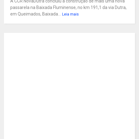
A CCR NovaDutra concluiu a construção de mais uma nova
passarela na Baixada Fluminense, no km 191,1 da via Dutra,
em Queimados, Baixada...
Leia mais