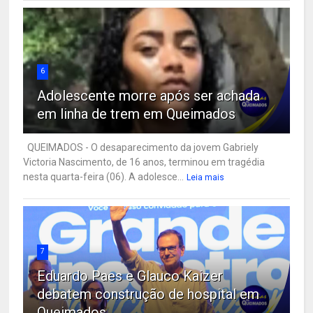
6
Adolescente morre após ser achada
em linha de trem em Queimados
QUEIMADOS - O desaparecimento da jovem Gabriely
Victoria Nascimento, de 16 anos, terminou em tragédia
nesta quarta-feira (06). A adolesce...
Leia mais
7
Eduardo Paes e Glauco Kaizer
debatem construção de hospital em
Queimados