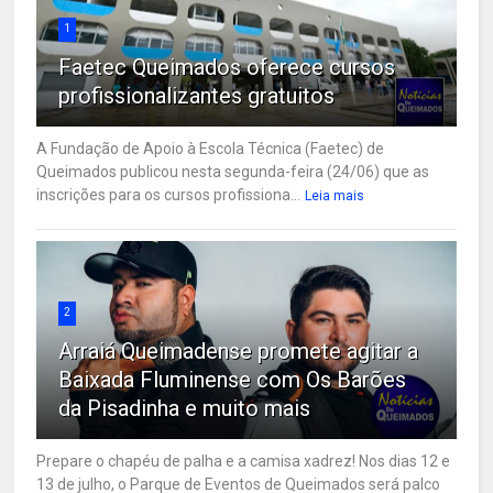
1
Faetec Queimados oferece cursos
profissionalizantes gratuitos
A Fundação de Apoio à Escola Técnica (Faetec) de
Queimados publicou nesta segunda-feira (24/06) que as
inscrições para os cursos profissiona...
Leia mais
2
Arraiá Queimadense promete agitar a
Baixada Fluminense com Os Barões
da Pisadinha e muito mais
Prepare o chapéu de palha e a camisa xadrez! Nos dias 12 e
13 de julho, o Parque de Eventos de Queimados será palco