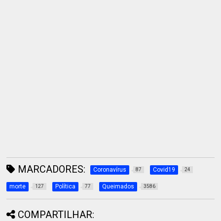
MARCADORES:
Coronavírus
Covid19
87
24
morte
Política
Queimados
127
77
3586
COMPARTILHAR: