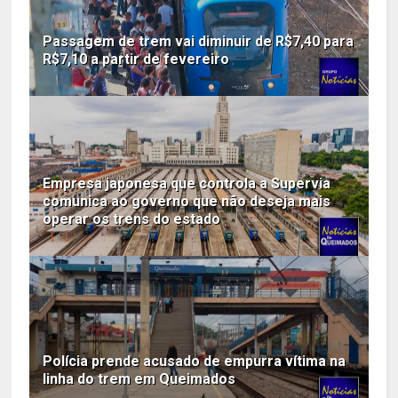
Passagem de trem vai diminuir de R$7,40 para
R$7,10 a partir de fevereiro
Empresa japonesa que controla a Supervia
comunica ao governo que não deseja mais
operar os trens do estado
Polícia prende acusado de empurra vítima na
linha do trem em Queimados