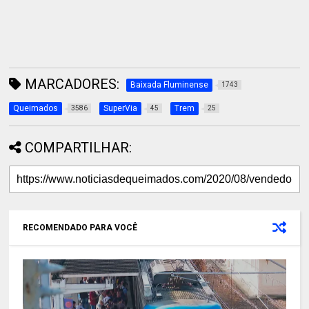
MARCADORES:
Baixada Fluminense
1743
Queimados
SuperVia
Trem
3586
45
25
COMPARTILHAR:
RECOMENDADO PARA VOCÊ