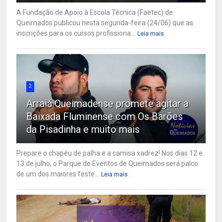
A Fundação de Apoio à Escola Técnica (Faetec) de
Queimados publicou nesta segunda-feira (24/06) que as
inscrições para os cursos profissiona...
Leia mais
2
Arraiá Queimadense promete agitar a
Baixada Fluminense com Os Barões
da Pisadinha e muito mais
Prepare o chapéu de palha e a camisa xadrez! Nos dias 12 e
13 de julho, o Parque de Eventos de Queimados será palco
de um dos maiores feste...
Leia mais