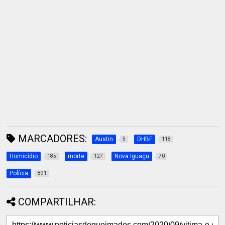
MARCADORES:
Austin
DHBF
5
118
Homicídio
morte
Nova Iguaçu
185
127
70
Polícia
891
COMPARTILHAR: