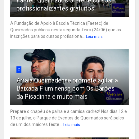
Faetec Queimados oferece cursos
profissionalizantes gratuitos
A Fundação de Apoio à Escola Técnica (Faetec) de
Queimados publicou nesta segunda-feira (24/06) que as
inscrições para os cursos profissiona...
Leia mais
2
Arraiá Queimadense promete agitar a
Baixada Fluminense com Os Barões
da Pisadinha e muito mais
Prepare o chapéu de palha e a camisa xadrez! Nos dias 12 e
13 de julho, o Parque de Eventos de Queimados será palco
de um dos maiores feste...
Leia mais