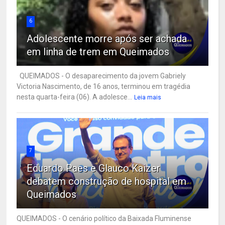
6
Adolescente morre após ser achada
em linha de trem em Queimados
QUEIMADOS - O desaparecimento da jovem Gabriely
Victoria Nascimento, de 16 anos, terminou em tragédia
nesta quarta-feira (06). A adolesce...
Leia mais
7
Eduardo Paes e Glauco Kaizer
debatem construção de hospital em
Queimados
QUEIMADOS - O cenário político da Baixada Fluminense