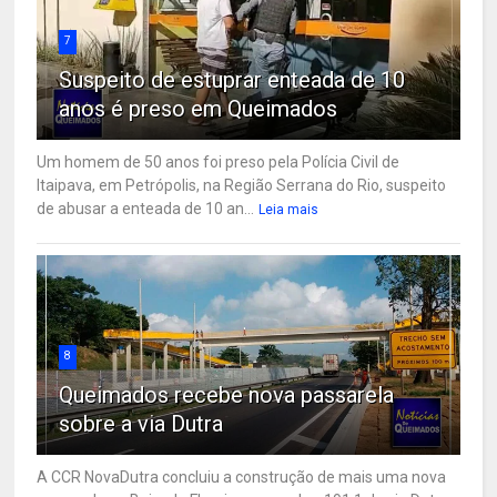
7
Suspeito de estuprar enteada de 10
anos é preso em Queimados
Um homem de 50 anos foi preso pela Polícia Civil de
Itaipava, em Petrópolis, na Região Serrana do Rio, suspeito
de abusar a enteada de 10 an...
Leia mais
8
Queimados recebe nova passarela
sobre a via Dutra
A CCR NovaDutra concluiu a construção de mais uma nova