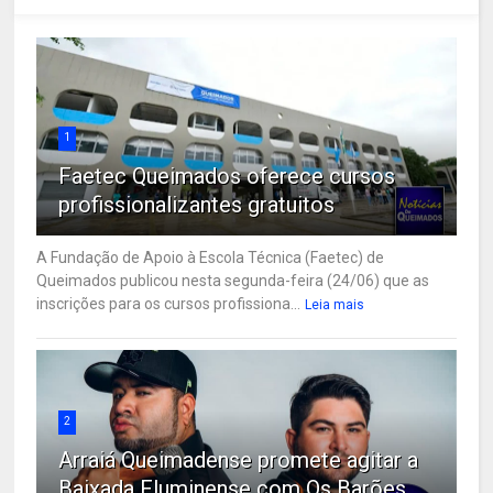
1
Faetec Queimados oferece cursos
profissionalizantes gratuitos
A Fundação de Apoio à Escola Técnica (Faetec) de
Queimados publicou nesta segunda-feira (24/06) que as
inscrições para os cursos profissiona...
Leia mais
2
Arraiá Queimadense promete agitar a
Baixada Fluminense com Os Barões