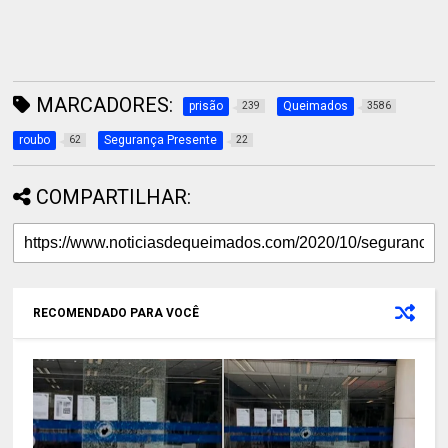
MARCADORES:
prisão
Queimados
239
3586
roubo
Segurança Presente
62
22
COMPARTILHAR:
RECOMENDADO PARA VOCÊ