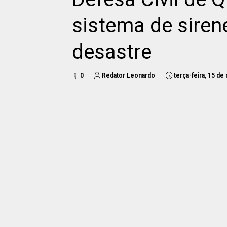
sistema de siren
desastre
0
Redator Leonardo
terça-feira, 15 d