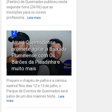
(Faetec) de Queimados publicou nesta
segunda-feira (24/06) que as
inscrições para os cursos
profissiona...
Leia mais
2
Arraiá Queimadense
promete agitar a Baixada
Fluminense com Os
Barões da Pisadinha e
muito mais
Prepare o chapéu de palha e a camisa
xadrez! Nos dias 12 e 13 de julho, o
Parque de Eventos de Queimados será
palco de um dos maiores feste...
Leia
mais