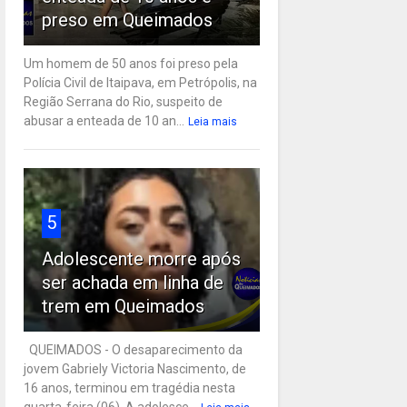
preso em Queimados
Um homem de 50 anos foi preso pela
Polícia Civil de Itaipava, em Petrópolis, na
Região Serrana do Rio, suspeito de
abusar a enteada de 10 an...
Leia mais
5
Adolescente morre após
ser achada em linha de
trem em Queimados
QUEIMADOS - O desaparecimento da
jovem Gabriely Victoria Nascimento, de
16 anos, terminou em tragédia nesta
quarta-feira (06). A adolesce...