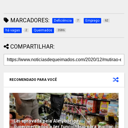
MARCADORES:
Deficiência
Emprego
7
62
há vagas
Queimados
2
3586
COMPARTILHAR:
RECOMENDADO PARA VOCÊ
Lei aprovada pela Alerj obriga
supermercados a ter funcionário para auxiliar